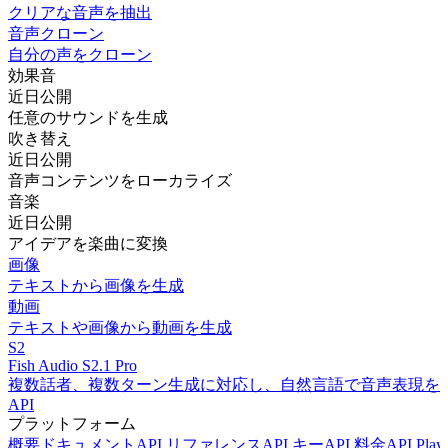
クリアな音声を抽出
音声クローン
自分の声をクローン
効果音
近日公開
任意のサウンドを生成
吹き替え
近日公開
音声コンテンツをローカライズ
音楽
近日公開
アイデアを楽曲に変換
画像
テキストから画像を生成
動画
テキストや画像から動画を生成
S2
Fish Audio S2.1 Pro
複数話者、複数ターン生成に対応し、自然言語で音声表現を
API
プラットフォーム
概要
ドキュメント
API リファレンス
API キー
API 料金
API Play