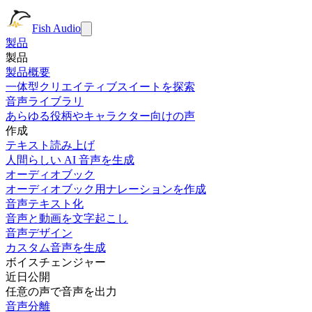
Fish Audio
製品
製品
製品概要
一体型クリエイティブスイートを探索
音声ライブラリ
あらゆる役柄やキャラクター向けの声
作成
テキスト読み上げ
人間らしい AI 音声を生成
オーディオブック
オーディオブック用ナレーションを作成
音声テキスト化
音声と動画を文字起こし
音声デザイン
カスタム音声を生成
ボイスチェンジャー
近日公開
任意の声で音声を出力
音声分離