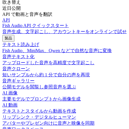
吹き替え
近日公開
API で動画と音声を翻訳
API
Fish Audio API クイックスタート
音声生成、文字起こし、アカウントキーをオンラインで試せ
製品
テキスト読み上げ
Fish Audio、MiniMax、Qwen などで自然な音声に変換
音声テキスト化
アップロードした音声を高精度で文字起こし
音声クローン
短いサンプルから約 1 分で自分の声を再現
音声ギャラリー
公開モデルを閲覧し参照音声を選ぶ
AI 画像
主要モデルでプロンプトから画像生成
AI 動画
テキストとスタイルから動画を作成
リップシンク・デジタルヒューマン
アバターやプレゼン向けに音声と映像を同期