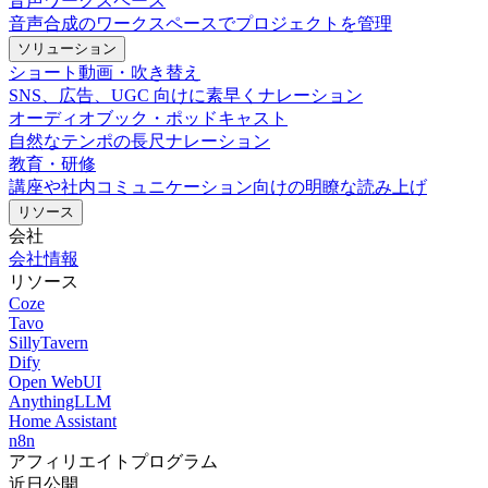
音声ワークスペース
音声合成のワークスペースでプロジェクトを管理
ソリューション
ショート動画・吹き替え
SNS、広告、UGC 向けに素早くナレーション
オーディオブック・ポッドキャスト
自然なテンポの長尺ナレーション
教育・研修
講座や社内コミュニケーション向けの明瞭な読み上げ
リソース
会社
会社情報
リソース
Coze
Tavo
SillyTavern
Dify
Open WebUI
AnythingLLM
Home Assistant
n8n
アフィリエイトプログラム
近日公開