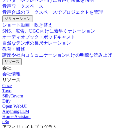
アバターやプレゼン向けに音声と映像を同期
音声ワークスペース
音声合成のワークスペースでプロジェクトを管理
ソリューション
ショート動画・吹き替え
SNS、広告、UGC 向けに素早くナレーション
オーディオブック・ポッドキャスト
自然なテンポの長尺ナレーション
教育・研修
講座や社内コミュニケーション向けの明瞭な読み上げ
リソース
会社
会社情報
リソース
Coze
Tavo
SillyTavern
Dify
Open WebUI
AnythingLLM
Home Assistant
n8n
アフィリエイトプログラム