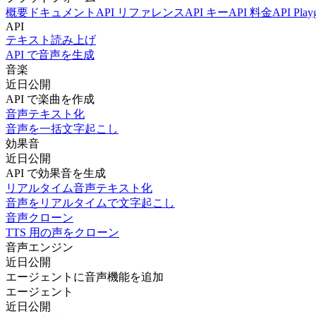
概要
ドキュメント
API リファレンス
API キー
API 料金
API Play
API
テキスト読み上げ
API で音声を生成
音楽
近日公開
API で楽曲を作成
音声テキスト化
音声を一括文字起こし
効果音
近日公開
API で効果音を生成
リアルタイム音声テキスト化
音声をリアルタイムで文字起こし
音声クローン
TTS 用の声をクローン
音声エンジン
近日公開
エージェントに音声機能を追加
エージェント
近日公開