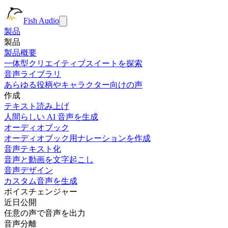
Fish Audio
製品
製品
製品概要
一体型クリエイティブスイートを探索
音声ライブラリ
あらゆる役柄やキャラクター向けの声
作成
テキスト読み上げ
人間らしい AI 音声を生成
オーディオブック
オーディオブック用ナレーションを作成
音声テキスト化
音声と動画を文字起こし
音声デザイン
カスタム音声を生成
ボイスチェンジャー
近日公開
任意の声で音声を出力
音声分離