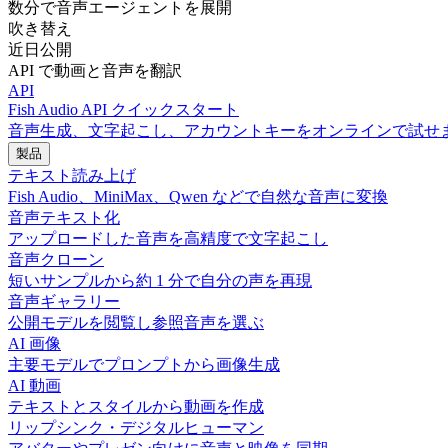
数分で音声エージェントを展開
吹き替え
近日公開
API で動画と音声を翻訳
API
Fish Audio API クイックスタート
音声生成、文字起こし、アカウントキーをオンラインで試せ
製品
テキスト読み上げ
Fish Audio、MiniMax、Qwen などで自然な音声に変換
音声テキスト化
アップロードした音声を高精度で文字起こし
音声クローン
短いサンプルから約 1 分で自分の声を再現
音声ギャラリー
公開モデルを閲覧し参照音声を選ぶ
AI 画像
主要モデルでプロンプトから画像生成
AI 動画
テキストとスタイルから動画を作成
リップシンク・デジタルヒューマン