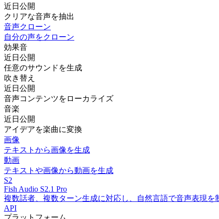
近日公開
クリアな音声を抽出
音声クローン
自分の声をクローン
効果音
近日公開
任意のサウンドを生成
吹き替え
近日公開
音声コンテンツをローカライズ
音楽
近日公開
アイデアを楽曲に変換
画像
テキストから画像を生成
動画
テキストや画像から動画を生成
S2
Fish Audio S2.1 Pro
複数話者、複数ターン生成に対応し、自然言語で音声表現を
API
プラットフォーム